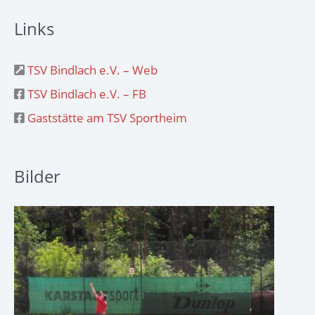
Links
TSV Bindlach e.V. – Web
TSV Bindlach e.V. – FB
Gaststätte am TSV Sportheim
Bilder