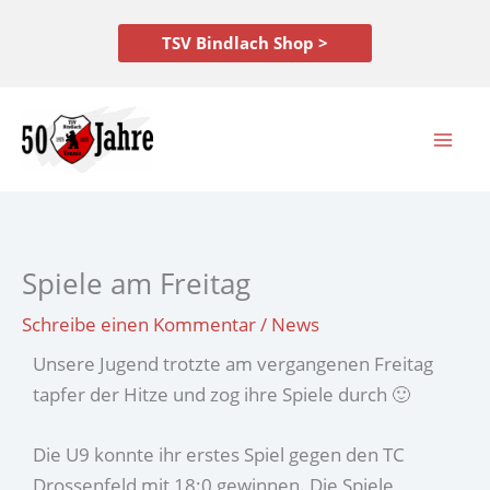
Zum
Inhalt
TSV Bindlach Shop >
springen
Spiele am Freitag
Schreibe einen Kommentar
/
News
Unsere Jugend trotzte am vergangenen Freitag
tapfer der Hitze und zog ihre Spiele durch 🙂
Die U9 konnte ihr erstes Spiel gegen den TC
Drossenfeld mit 18:0 gewinnen. Die Spiele