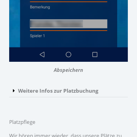
Abspeichern
Weitere Infos zur Platzbuchung
Platzpflege
Wir hören immer wieder, dass unsere Plätze zu