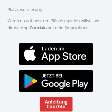
Platzreservierung
Wenn du auf unseren Plätzen spielen willst, lade
dir die App
Court4u
auf dein Smartphone.
Anleitung
Court4u