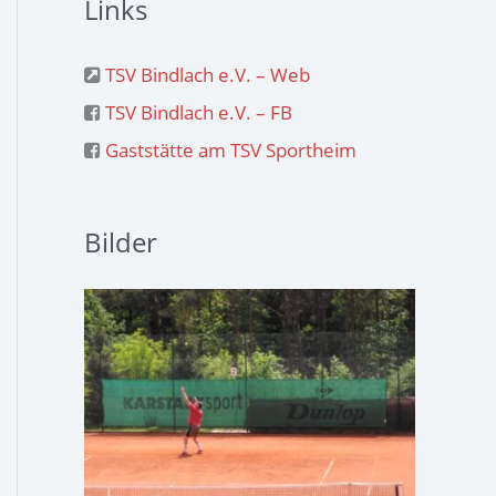
Links
TSV Bindlach e.V. – Web
TSV Bindlach e.V. – FB
Gaststätte am TSV Sportheim
Bilder