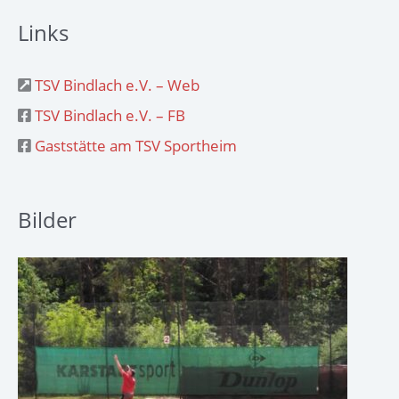
Links
TSV Bindlach e.V. – Web
TSV Bindlach e.V. – FB
Gaststätte am TSV Sportheim
Bilder