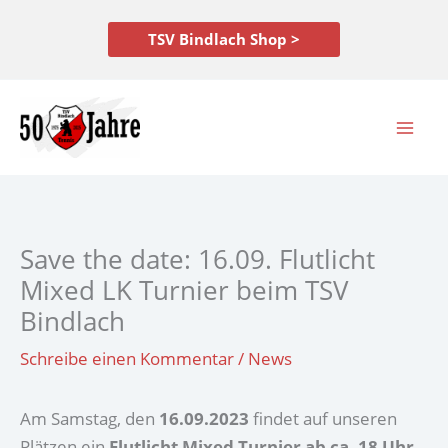
Zum
Inhalt
TSV Bindlach Shop >
springen
Save the date: 16.09. Flutlicht
Mixed LK Turnier beim TSV
Bindlach
Schreibe einen Kommentar
/
News
Am Samstag, den
16.09.2023
findet auf unseren
Plätzen ein
Flutlicht Mixed Turnier ab ca. 18 Uhr