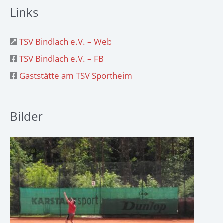
Links
TSV Bindlach e.V. – Web
TSV Bindlach e.V. – FB
Gaststätte am TSV Sportheim
Bilder