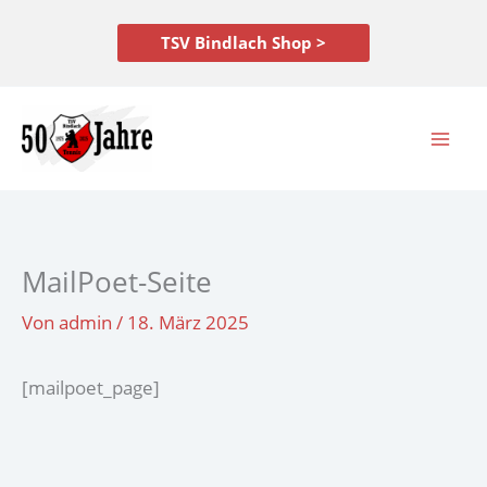
Zum
Inhalt
TSV Bindlach Shop >
springen
MailPoet-Seite
Von
admin
/
18. März 2025
[mailpoet_page]