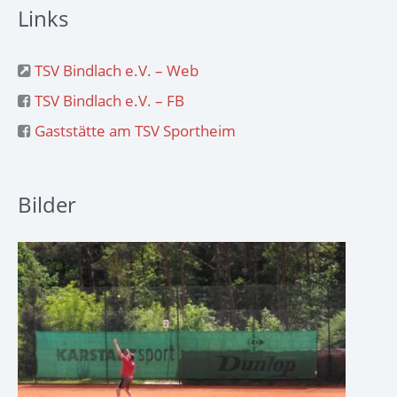
Links
TSV Bindlach e.V. – Web
TSV Bindlach e.V. – FB
Gaststätte am TSV Sportheim
Bilder