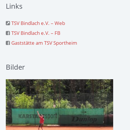
Links
TSV Bindlach e.V. – Web
TSV Bindlach e.V. – FB
Gaststätte am TSV Sportheim
Bilder